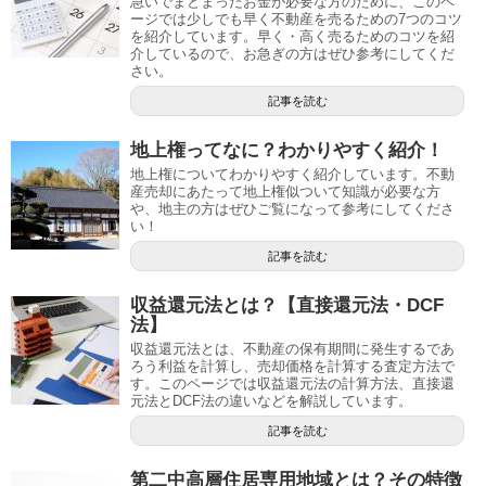
急いでまとまったお金が必要な方のために、このペ
ージでは少しでも早く不動産を売るための7つのコツ
を紹介しています。早く・高く売るためのコツを紹
介しているので、お急ぎの方はぜひ参考にしてくだ
さい。
記事を読む
地上権ってなに？わかりやすく紹介！
地上権についてわかりやすく紹介しています。不動
産売却にあたって地上権似ついて知識が必要な方
や、地主の方はぜひご覧になって参考にしてくださ
い！
記事を読む
収益還元法とは？【直接還元法・DCF
法】
収益還元法とは、不動産の保有期間に発生するであ
ろう利益を計算し、売却価格を計算する査定方法で
す。このページでは収益還元法の計算方法、直接還
元法とDCF法の違いなどを解説しています。
記事を読む
第二中高層住居専用地域とは？その特徴