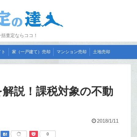
一括査定ならココ！
イト
家（一戸建て）売却
マンション売却
土地売却
を解説！課税対象の不動
2018/1/11
0