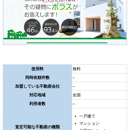
使用料
無料
同時依頼件数
–
加盟している不動産会社
–
対応地域
全国
利用者数
–
一戸建て
マンション
査定可能な不動産の種類