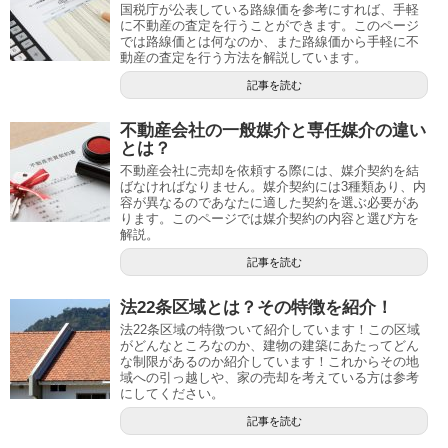
国税庁が公表している路線価を参考にすれば、手軽
に不動産の査定を行うことができます。このページ
では路線価とは何なのか、また路線価から手軽に不
動産の査定を行う方法を解説しています。
記事を読む
不動産会社の一般媒介と専任媒介の違い
とは？
不動産会社に売却を依頼する際には、媒介契約を結
ばなければなりません。媒介契約には3種類あり、内
容が異なるのであなたに適した契約を選ぶ必要があ
ります。このページでは媒介契約の内容と選び方を
解説。
記事を読む
法22条区域とは？その特徴を紹介！
法22条区域の特徴ついて紹介しています！この区域
がどんなところなのか、建物の建築にあたってどん
な制限があるのか紹介しています！これからその地
域への引っ越しや、家の売却を考えている方は参考
にしてください。
記事を読む