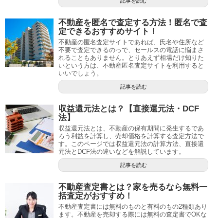
記事を読む
不動産を匿名で査定する方法！匿名で査
定できるおすすめサイト！
不動産の匿名査定サイトであれば、氏名や住所など
不要で査定できるのっで、セールスの電話に悩まさ
れることもありません。とりあえず相場だけ知りた
いという方は、不動産匿名査定サイトを利用すると
いいでしょう。
記事を読む
収益還元法とは？【直接還元法・DCF
法】
収益還元法とは、不動産の保有期間に発生するであ
ろう利益を計算し、売却価格を計算する査定方法で
す。このページでは収益還元法の計算方法、直接還
元法とDCF法の違いなどを解説しています。
記事を読む
不動産査定書とは？家を売るなら無料一
括査定がおすすめ！
不動産査定書には無料のものと有料のもの2種類あり
ます。不動産を売却する際には無料の査定書でOKな