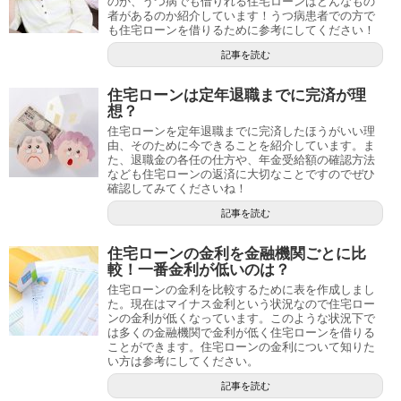
のか、うつ病でも借りれる住宅ローンはどんなもの
者があるのか紹介しています！うつ病患者での方で
も住宅ローンを借りるために参考にしてください！
記事を読む
住宅ローンは定年退職までに完済が理
想？
住宅ローンを定年退職までに完済したほうがいい理
由、そのために今できることを紹介しています。ま
た、退職金の各任の仕方や、年金受給額の確認方法
なども住宅ローンの返済に大切なことですのでぜひ
確認してみてくださいね！
記事を読む
住宅ローンの金利を金融機関ごとに比
較！一番金利が低いのは？
住宅ローンの金利を比較するために表を作成しまし
た。現在はマイナス金利という状況なので住宅ロー
ンの金利が低くなっています。このような状況下で
は多くの金融機関で金利が低く住宅ローンを借りる
ことができます。住宅ローンの金利について知りた
い方は参考にしてください。
記事を読む