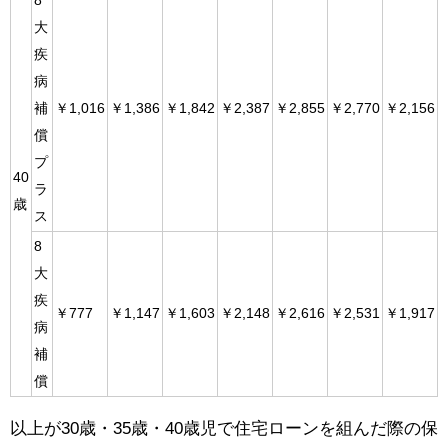
8
大
疾
病
補
￥1,016
￥1,386
￥1,842
￥2,387
￥2,855
￥2,770
￥2,156
償
プ
40
ラ
歳
ス
8
大
疾
￥777
￥1,147
￥1,603
￥2,148
￥2,616
￥2,531
￥1,917
病
補
償
以上が30歳・35歳・40歳児で住宅ローンを組んだ際の保