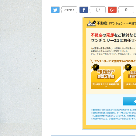
error
0