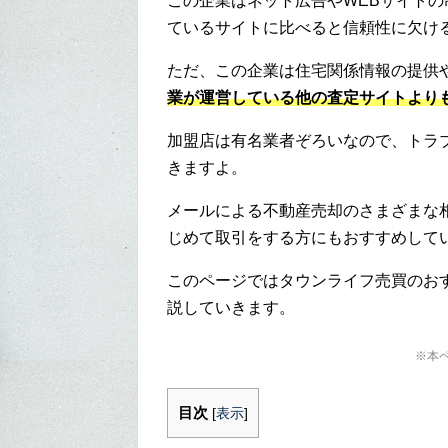
この企業はネット広告やWEBサイト
ているサイトに比べると信頼性に欠け
ただ、この企業は住宅関係情報の提供
業が運営している他の査定サイトより
加盟店は有名業者ぞろいなので、トラ
きますよ。
メールによる不動産売却のさまざまな
じめて取引をする方にもおすすめして
このページではタウンライフ売買のお
説していきます。
※本
目次
[
表示
]