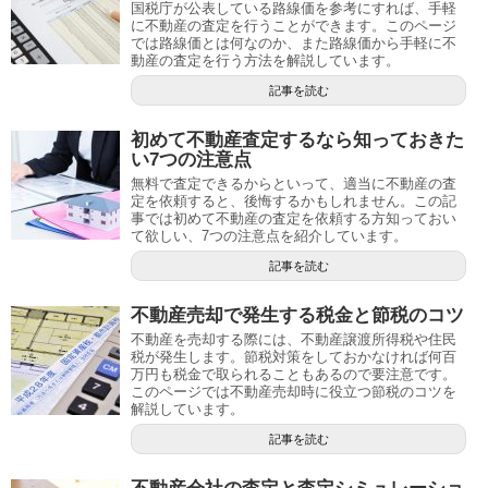
国税庁が公表している路線価を参考にすれば、手軽
に不動産の査定を行うことができます。このページ
では路線価とは何なのか、また路線価から手軽に不
動産の査定を行う方法を解説しています。
記事を読む
初めて不動産査定するなら知っておきた
い7つの注意点
無料で査定できるからといって、適当に不動産の査
定を依頼すると、後悔するかもしれません。この記
事では初めて不動産の査定を依頼する方知っておい
て欲しい、7つの注意点を紹介しています。
記事を読む
不動産売却で発生する税金と節税のコツ
不動産を売却する際には、不動産譲渡所得税や住民
税が発生します。節税対策をしておかなければ何百
万円も税金で取られることもあるので要注意です。
このページでは不動産売却時に役立つ節税のコツを
解説しています。
記事を読む