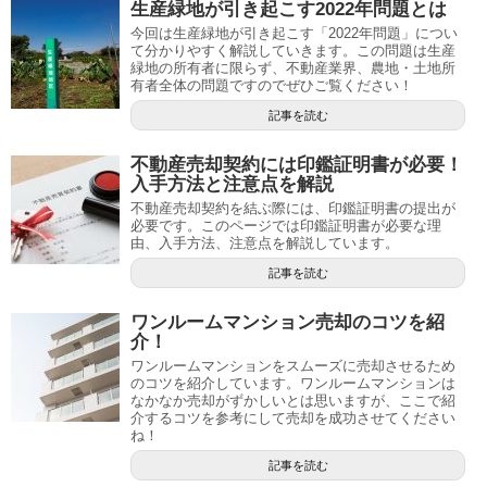
生産緑地が引き起こす2022年問題とは
今回は生産緑地が引き起こす「2022年問題」につい
て分かりやすく解説していきます。この問題は生産
緑地の所有者に限らず、不動産業界、農地・土地所
有者全体の問題ですのでぜひご覧ください！
記事を読む
不動産売却契約には印鑑証明書が必要！
入手方法と注意点を解説
不動産売却契約を結ぶ際には、印鑑証明書の提出が
必要です。このページでは印鑑証明書が必要な理
由、入手方法、注意点を解説しています。
記事を読む
ワンルームマンション売却のコツを紹
介！
ワンルームマンションをスムーズに売却させるため
のコツを紹介しています。ワンルームマンションは
なかなか売却がずかしいとは思いますが、ここで紹
介するコツを参考にして売却を成功させてください
ね！
記事を読む